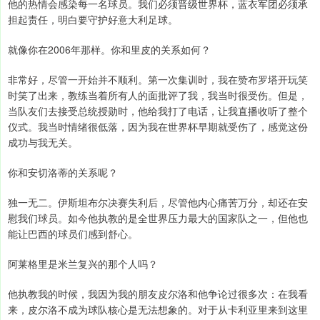
他的热情会感染每一名球员。我们必须晋级世界杯，蓝衣军团必须承
担起责任，明白要守护好意大利足球。
就像你在2006年那样。你和里皮的关系如何？
非常好，尽管一开始并不顺利。第一次集训时，我在赞布罗塔开玩笑
时笑了出来，教练当着所有人的面批评了我，我当时很受伤。但是，
当队友们去接受总统授勋时，他给我打了电话，让我直播收听了整个
仪式。我当时情绪很低落，因为我在世界杯早期就受伤了，感觉这份
成功与我无关。
你和安切洛蒂的关系呢？
独一无二。伊斯坦布尔决赛失利后，尽管他内心痛苦万分，却还在安
慰我们球员。如今他执教的是全世界压力最大的国家队之一，但他也
能让巴西的球员们感到舒心。
阿莱格里是米兰复兴的那个人吗？
他执教我的时候，我因为我的朋友皮尔洛和他争论过很多次：在我看
来，皮尔洛不成为球队核心是无法想象的。对于从卡利亚里来到这里