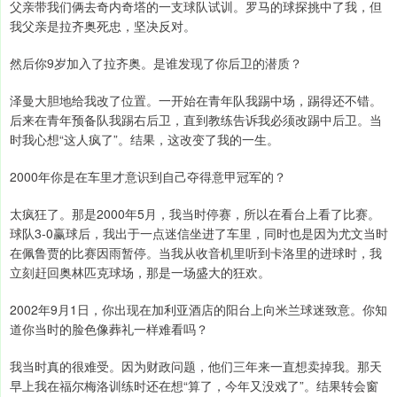
父亲带我们俩去奇内奇塔的一支球队试训。罗马的球探挑中了我，但
我父亲是拉齐奥死忠，坚决反对。
然后你9岁加入了拉齐奥。是谁发现了你后卫的潜质？
泽曼大胆地给我改了位置。一开始在青年队我踢中场，踢得还不错。
后来在青年预备队我踢右后卫，直到教练告诉我必须改踢中后卫。当
时我心想“这人疯了”。结果，这改变了我的一生。
2000年你是在车里才意识到自己夺得意甲冠军的？
太疯狂了。那是2000年5月，我当时停赛，所以在看台上看了比赛。
球队3-0赢球后，我出于一点迷信坐进了车里，同时也是因为尤文当时
在佩鲁贾的比赛因雨暂停。当我从收音机里听到卡洛里的进球时，我
立刻赶回奥林匹克球场，那是一场盛大的狂欢。
2002年9月1日，你出现在加利亚酒店的阳台上向米兰球迷致意。你知
道你当时的脸色像葬礼一样难看吗？
我当时真的很难受。因为财政问题，他们三年来一直想卖掉我。那天
早上我在福尔梅洛训练时还在想“算了，今年又没戏了”。结果转会窗