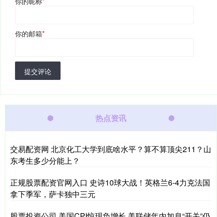
你的昵称
*
你的邮箱
*
提交评论
热点资讯
交易配资网 北京化工大学到底啥水平？算不算顶尖211？山
东考生多少分能上？
正规股票配资官网入口 史诗10球大战！英格兰6-4力克法国
拿下季军，萨卡独中三元
股票投资公司 美国CPI惊现负增长 美联储年内加息“开关”仍