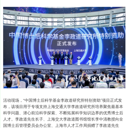
活动现场，“中国博士后科学基金李政道研究所特别资助”项目正式发
布，该项目用于专项支持上海交通大学李政道研究所培养聚焦最基本
科学问题、潜心前沿科学探索、不断拓展科学知识边界的优秀博士后
人才。李政道先生长子、上海交大李政道图书馆馆长李中清教授向全
国博士后管理委员会办公室、上海市人才工作局捐赠了李政道先生