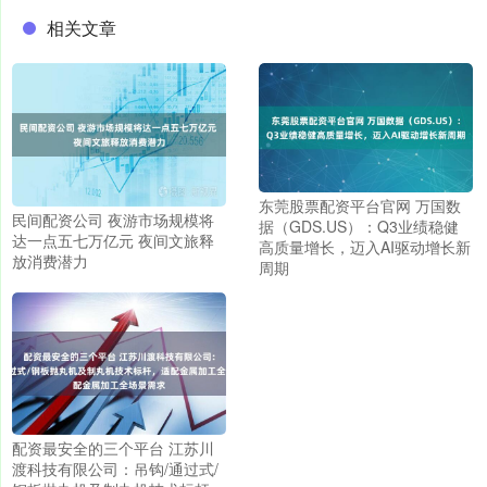
相关文章
东莞股票配资平台官网 万国数
民间配资公司 夜游市场规模将
据（GDS.US）：Q3业绩稳健
达一点五七万亿元 夜间文旅释
高质量增长，迈入AI驱动增长新
放消费潜力
周期
配资最安全的三个平台 江苏川
渡科技有限公司：吊钩/通过式/