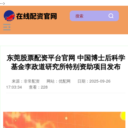
-->
东莞股票配资平台官网 中国博士后科学
基金李政道研究所特别资助项目发布
来源：非常配资
网站：优配网
日期：2025-09-26
17:03:34
查看：228