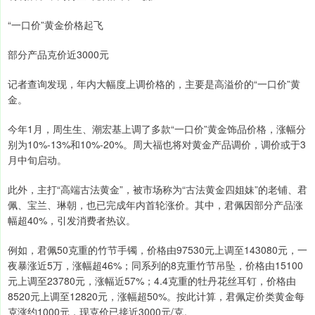
“一口价”黄金价格起飞
部分产品克价近3000元
记者查询发现，年内大幅度上调价格的，主要是高溢价的“一口价”黄
金。
今年1月，周生生、潮宏基上调了多款“一口价”黄金饰品价格，涨幅分
别为10%-13%和10%-20%。周大福也将对黄金产品调价，调价或于3
月中旬启动。
此外，主打“高端古法黄金”，被市场称为“古法黄金四姐妹”的老铺、君
佩、宝兰、琳朝，也已完成年内首轮涨价。其中，君佩因部分产品涨
幅超40%，引发消费者热议。
例如，君佩50克重的竹节手镯，价格由97530元上调至143080元，一
夜暴涨近5万，涨幅超46%；同系列的8克重竹节吊坠，价格由15100
元上调至23780元，涨幅近57%；4.4克重的牡丹花丝耳钉，价格由
8520元上调至12820元，涨幅超50%。按此计算，君佩定价类黄金每
克涨约1000元，现克价已接近3000元/克。