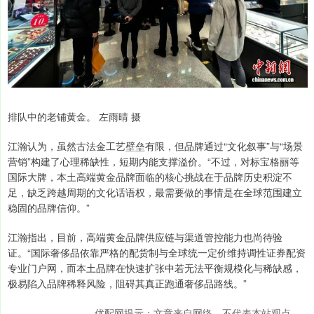
排队中的老铺黄金。 左雨晴 摄
江瀚认为，虽然古法金工艺壁垒有限，但品牌通过“文化叙事”与“场景
营销”构建了心理稀缺性，短期内能支撑溢价。“不过，对标宝格丽等
国际大牌，本土高端黄金品牌面临的核心挑战在于品牌历史积淀不
足，缺乏跨越周期的文化话语权，最需要做的事情是在全球范围建立
稳固的品牌信仰。”
江瀚指出，目前，高端黄金品牌供应链与渠道管控能力也尚待验
证。“国际奢侈品依靠严格的配货制与全球统一定价维持调性证券配资
专业门户网，而本土品牌在快速扩张中若无法平衡规模化与稀缺感，
极易陷入品牌稀释风险，阻碍其真正跑通奢侈品路线。”
优配网提示：文章来自网络，不代表本站观点。