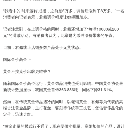
“我看中的‘时来运转’戒指，之前是6万多，调价后涨到了8万多。”一名
消费者向记者表示，君佩调价幅度让她望而却步。
记者注意到，在上调价格的同时，君佩还增加了“每满10000减200
元”的满减活动。有消费者认为，此举是为缓冲涨价带来的争议。
目前，君佩线上店铺多数产品处于无货状态。
国际金价高企下
黄金不按克价出牌更吃香？
随着国际金价高位运行，黄金饰品消费也受到影响。中国黄金协会最
新统计数据显示，我国黄金首饰363.836吨，同比下降31.61%。
然而，在传统黄金饰品遇冷的同时，以老铺黄金、君佩等为代表的高
端古法黄金品牌，主打花丝、錾刻等传统手工技艺，凭借奢侈品化的
定价，迅速走红。
“黄金走量的模式行不通了，现在要做小批量、高附加值的产品，设计