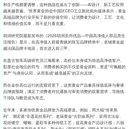
和生产线都要调整，这种挑战也逼出了创新——AI设计、新工艺应用
越来越普遍。”世界黄金协会中国区CEO王立新此前向媒体表示，黄金
高端品牌为行业开拓了新的价值空间，让消费者为设计、工艺、文化
和情感价值买单，而不是只看克重。
胡润研究院最新发布的《2026胡润至尚优品—中国高净值人群品质生
活报告》显示，在高净值人群最青睐的珠宝品牌榜单中，老铺黄金超
越法国品牌卡地亚，首次进入前三甲。
在盘古智库高级研究员江瀚看来，高价位本身成为筛选高净值客户、
彰显社会地位的符号，消费者购买的不仅是黄金原料，更是“可佩戴的
资产”与身份认同，从而形成“越涨越买”的正向反馈。
而在金价高位运行的宏观背景下，这类黄金产品兼具保值底座与奢侈
品增值预期，满足了消费者对抗通胀与审美消费的双重需求，导致线
下排队与断货成为常态。
近年来，多家传统黄金品牌发力高端赛道。例如，周大福“传承系
列”、潮宏基“非遗花丝系列”、老庙黄金“古韵金系列”，采用古法金、
花丝镂空、螺钿、鎏彩等多种传统工艺，提高黄金产品设计感；六福
珠宝“唐宫夜宴联名系列”、周大生“《国家宝藏》IP联名系列”则通过与